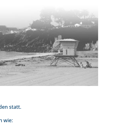
en statt.
n wie: