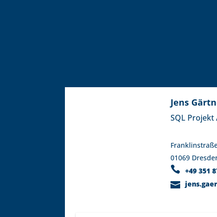
Jens Gärtn
SQL Projekt
Franklinstraß
01069 Dresde
+49 351 8
jens.gae