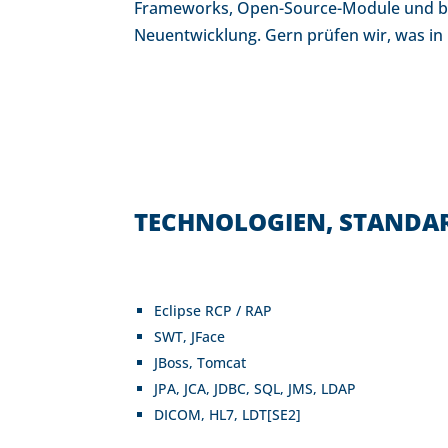
Frameworks, Open-Source-Module und best
Neuentwicklung. Gern prüfen wir, was in I
TECHNOLOGIEN, STANDA
Eclipse RCP / RAP
SWT, JFace
JBoss, Tomcat
JPA, JCA, JDBC, SQL, JMS, LDAP
DICOM, HL7, LDT[SE2]