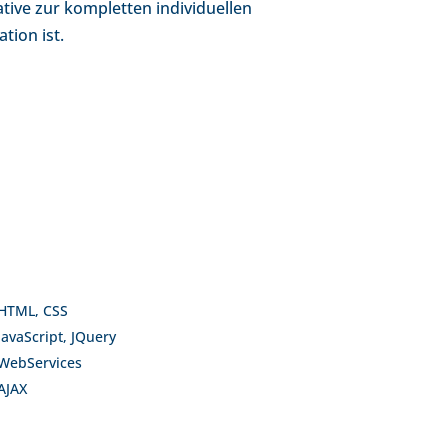
ive zur kompletten individuellen
tion ist.
HTML, CSS
JavaScript, JQuery
WebServices
AJAX