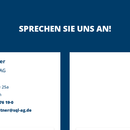
SPRECHEN SIE UNS AN!
er
 AG
e 25a
n
76 19-0
rtner@sql-ag.de